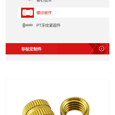
铆钉技术
螺纹嵌件
PT牙纹紧固件
非标定制件