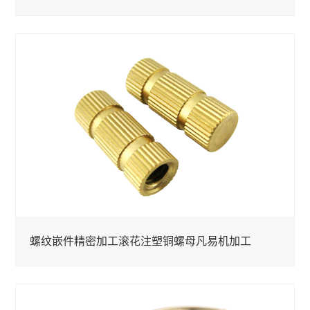
螺纹嵌件精密加工滚花注塑铜螺母凡易机加工