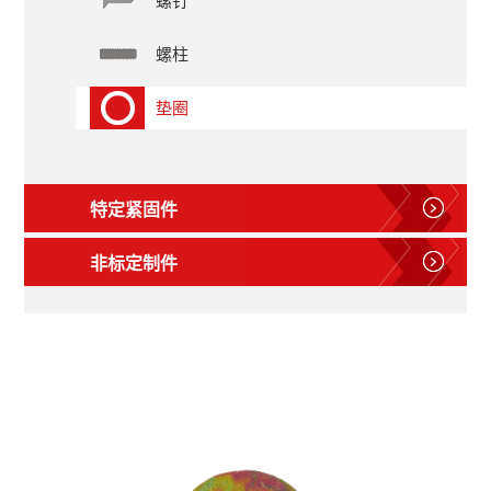
螺钉
螺柱
垫圈
特定紧固件
非标定制件